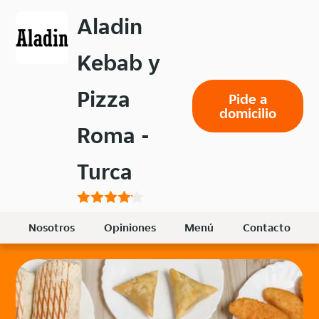
Volver
Aladin
al
menú
Kebab y
principal
Pizza
Pide a
domicilio
Roma -
Turca
Nosotros
Opiniones
Menú
Contacto